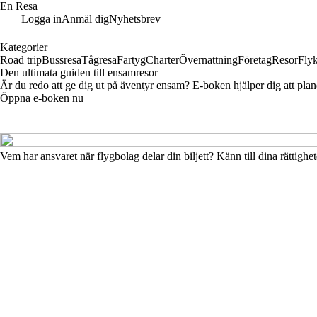
En Resa
Logga in
Anmäl dig
Nyhetsbrev
Kategorier
Road trip
Bussresa
Tågresa
Fartyg
Charter
Övernattning
Företag
Resor
Flyk
Den ultimata guiden till ensamresor
Är du redo att ge dig ut på äventyr ensam? E-boken hjälper dig att plane
Öppna e-boken nu
Vem har ansvaret när flygbolag delar din biljett? Känn till dina rättighet