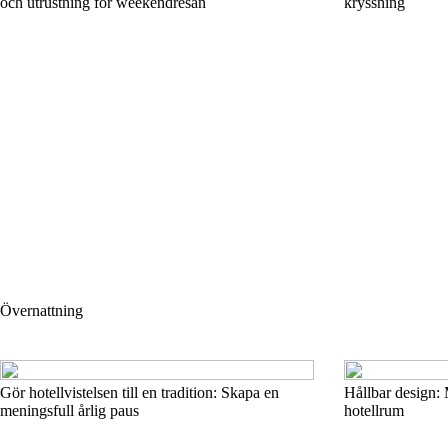
och utrustning för weekendresan
kryssning
Övernattning
Gör hotellvistelsen till en tradition: Skapa en
Hållbar design: 
meningsfull årlig paus
hotellrum