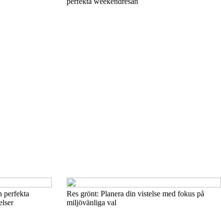
perfekta weekendresan
n perfekta
Res grönt: Planera din vistelse med fokus på
elser
miljövänliga val