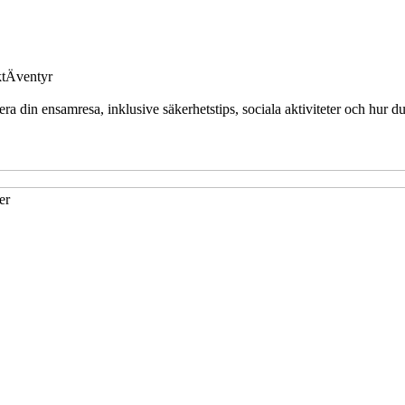
t
Äventyr
ra din ensamresa, inklusive säkerhetstips, sociala aktiviteter och hur d
er