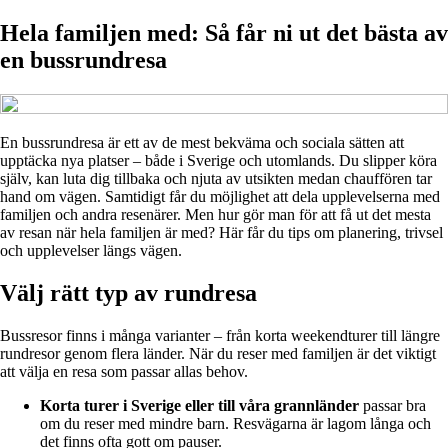
Hela familjen med: Så får ni ut det bästa av
en bussrundresa
En bussrundresa är ett av de mest bekväma och sociala sätten att
upptäcka nya platser – både i Sverige och utomlands. Du slipper köra
själv, kan luta dig tillbaka och njuta av utsikten medan chauffören tar
hand om vägen. Samtidigt får du möjlighet att dela upplevelserna med
familjen och andra resenärer. Men hur gör man för att få ut det mesta
av resan när hela familjen är med? Här får du tips om planering, trivsel
och upplevelser längs vägen.
Välj rätt typ av rundresa
Bussresor finns i många varianter – från korta weekendturer till längre
rundresor genom flera länder. När du reser med familjen är det viktigt
att välja en resa som passar allas behov.
Korta turer i Sverige eller till våra grannländer
passar bra
om du reser med mindre barn. Resvägarna är lagom långa och
det finns ofta gott om pauser.