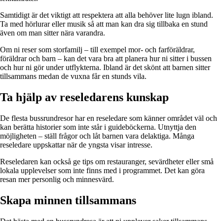
Samtidigt är det viktigt att respektera att alla behöver lite lugn ibland.
Ta med hörlurar eller musik så att man kan dra sig tillbaka en stund
även om man sitter nära varandra.
Om ni reser som storfamilj – till exempel mor- och farföräldrar,
föräldrar och barn – kan det vara bra att planera hur ni sitter i bussen
och hur ni gör under utflykterna. Ibland är det skönt att barnen sitter
tillsammans medan de vuxna får en stunds vila.
Ta hjälp av reseledarens kunskap
De flesta bussrundresor har en reseledare som känner området väl och
kan berätta historier som inte står i guideböckerna. Utnyttja den
möjligheten – ställ frågor och låt barnen vara delaktiga. Många
reseledare uppskattar när de yngsta visar intresse.
Reseledaren kan också ge tips om restauranger, sevärdheter eller små
lokala upplevelser som inte finns med i programmet. Det kan göra
resan mer personlig och minnesvärd.
Skapa minnen tillsammans