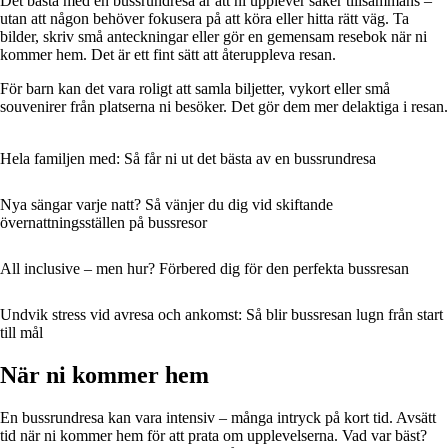
Det bästa med en bussrundresa är att ni upplever saker tillsammans –
utan att någon behöver fokusera på att köra eller hitta rätt väg. Ta
bilder, skriv små anteckningar eller gör en gemensam resebok när ni
kommer hem. Det är ett fint sätt att återuppleva resan.
För barn kan det vara roligt att samla biljetter, vykort eller små
souvenirer från platserna ni besöker. Det gör dem mer delaktiga i resan.
Hela familjen med: Så får ni ut det bästa av en bussrundresa
Nya sängar varje natt? Så vänjer du dig vid skiftande
övernattningsställen på bussresor
All inclusive – men hur? Förbered dig för den perfekta bussresan
Undvik stress vid avresa och ankomst: Så blir bussresan lugn från start
till mål
När ni kommer hem
En bussrundresa kan vara intensiv – många intryck på kort tid. Avsätt
tid när ni kommer hem för att prata om upplevelserna. Vad var bäst?