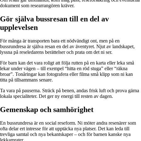
dokument som researrangören kräver.
Gör själva bussresan till en del av
upplevelsen
För många är transporten bara ett nödvändigt ont, men på en
bussrundresa är själva resan en del av äventyret. Njut av landskapet,
lyssna på reseledarens berättelser och prata om det ni ser.
För barn kan det vara roligt att följa rutten på en karta eller leka små
lekar under vägen – till exempel “hitta en röd stuga” eller “räkna
broar”. Tonåringar kan fotografera eller filma små klipp som ni kan
titta på tillsammans senare.
Ta vara på pauserna. Sträck på benen, andas frisk luft och prova gärna
lokala specialiteter. Det ger ny energi till resten av dagen.
Gemenskap och samhörighet
En bussrundresa är en social reseform. Ni möter andra resenärer som
ofta delar ert intresse för att upptäcka nya platser. Det kan leda till
trevliga samtal och nya bekantskaper – och för barnen kanske nya
lekkamrater.