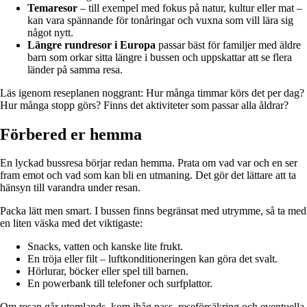
Temaresor
– till exempel med fokus på natur, kultur eller mat –
kan vara spännande för tonåringar och vuxna som vill lära sig
något nytt.
Längre rundresor i Europa
passar bäst för familjer med äldre
barn som orkar sitta längre i bussen och uppskattar att se flera
länder på samma resa.
Läs igenom reseplanen noggrant: Hur många timmar körs det per dag?
Hur många stopp görs? Finns det aktiviteter som passar alla åldrar?
Förbered er hemma
En lyckad bussresa börjar redan hemma. Prata om vad var och en ser
fram emot och vad som kan bli en utmaning. Det gör det lättare att ta
hänsyn till varandra under resan.
Packa lätt men smart. I bussen finns begränsat med utrymme, så ta med
en liten väska med det viktigaste:
Snacks, vatten och kanske lite frukt.
En tröja eller filt – luftkonditioneringen kan göra det svalt.
Hörlurar, böcker eller spel till barnen.
En powerbank till telefoner och surfplattor.
Om resan går utomlands, kom ihåg pass, reseförsäkring och eventuella