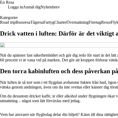
En Resa
Logga in
Anmäl dig
Nyhetsbrev
Kategorier
Road trip
Bussresa
Tågresa
Fartyg
Charter
Övernattning
Företag
Resor
Flyk
Drick vatten i luften: Därför är det viktigt 
När du spänner fast säkerhetsbältet och gör dig redo för start är det lät
60 procent vi är vana vid på marken. Det gör att kroppen förlorar vätska 
Den torra kabinluften och dess påverkan p
När luften är så torr som i ett flygplan avdunstar fukten från hud, ögon
vätska genom andningen, även om du inte svettas eller känner dig törst
Om du dessutom dricker kaffe, te eller alkohol under flygningen ökar vä
utmattning – något som lätt förväxlas med jetlag.
Vem har ansvaret när flygbolag delar din biljett? Känn till dina rättighet