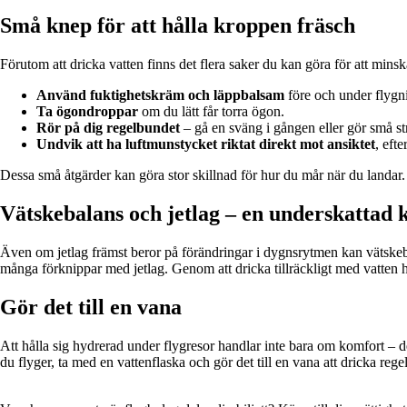
Små knep för att hålla kroppen fräsch
Förutom att dricka vatten finns det flera saker du kan göra för att minsk
Använd fuktighetskräm och läppbalsam
före och under flygn
Ta ögondroppar
om du lätt får torra ögon.
Rör på dig regelbundet
– gå en sväng i gången eller gör små str
Undvik att ha luftmunstycket riktat direkt mot ansiktet
, eft
Dessa små åtgärder kan göra stor skillnad för hur du mår när du landar.
Vätskebalans och jetlag – en underskattad 
Även om jetlag främst beror på förändringar i dygnsrytmen kan vätskebr
många förknippar med jetlag. Genom att dricka tillräckligt med vatten h
Gör det till en vana
Att hålla sig hydrerad under flygresor handlar inte bara om komfort – 
du flyger, ta med en vattenflaska och gör det till en vana att dricka rege