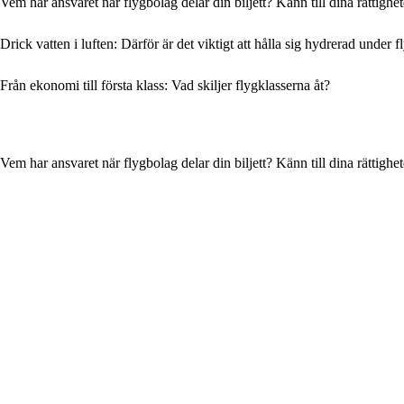
Vem har ansvaret när flygbolag delar din biljett? Känn till dina rättighet
Drick vatten i luften: Därför är det viktigt att hålla sig hydrerad under f
Från ekonomi till första klass: Vad skiljer flygklasserna åt?
Vem har ansvaret när flygbolag delar din biljett? Känn till dina rättighet