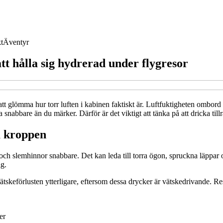
t
Äventyr
att hålla sig hydrerad under flygresor
t att glömma hur torr luften i kabinen faktiskt är. Luftfuktigheten ombord
snabbare än du märker. Därför är det viktigt att tänka på att dricka tillr
å kroppen
 och slemhinnor snabbare. Det kan leda till torra ögon, spruckna läppar 
ig.
tskeförlusten ytterligare, eftersom dessa drycker är vätskedrivande. Res
er