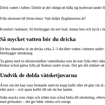
Drick vatten i luften: Därför är det viktigt att hålla sig hydrerad under f
Från ekonomi till första klass: Vad skiljer flygklasserna åt?
Komfort i kabinen: Så förebygger du torr hud, ömma ben och tryck i ö
Så mycket vatten bör du dricka
Ett bra riktmärke är att dricka cirka 2–3 deciliter vatten i timmen und
förebygger uttorkning.
Ta gärna med en återanvändbar vattenflaska som du kan fylla efter säke
brukar också gärna fylla på flaskan under resan. Det gör det enklare att
Undvik de dolda vätsketjuvarna
Även om det kan vara frestande med en kopp kaffe eller ett glas vin är d
eller juice – och spara kaffet till när du har landat.
Salta snacks som chips och nötter kan också bidra till uttorkning, efter
med grönsaker – det ger både vätska och energi.