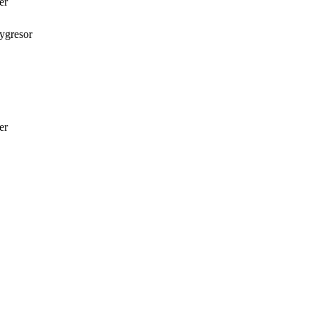
er
lygresor
er