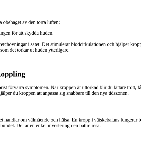
a obehaget av den torra luften:
ingen för att skydda huden.
etchövningar i sätet. Det stimulerar blodcirkulationen och hjälper kropp
ersom det torkar ut huden ytterligare.
koppling
ist förvärra symptomen. När kroppen är uttorkad blir du lättare trött,
jälper du kroppen att anpassa sig snabbare till den nya tidszonen.
det handlar om välmående och hälsa. En kropp i vätskebalans fungerar b
lbundet. Det är en enkel investering i en bättre resa.