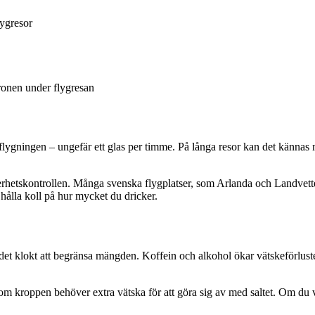
lygresor
ronen under flygresan
er flygningen – ungefär ett glas per timme. På långa resor kan det känna
rhetskontrollen. Många svenska flygplatser, som Arlanda och Landvetter
 hålla koll på hur mycket du dricker.
et klokt att begränsa mängden. Koffein och alkohol ökar vätskeförlusten 
som kroppen behöver extra vätska för att göra sig av med saltet. Om du vi